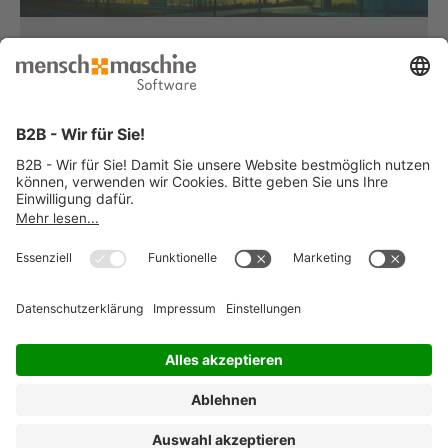
Haben Sie Fragen?
Dann rufen Sie uns an...
Infoline +49 8153 933 - 0
Montag bis Donnerstag
von 08:30 bis 12:00 Uhr
und 12:30 bis 17:00 Uhr
Freitag
von 08:30 bis 12:00 Uhr
und 12:30 bis 15:00 Uhr
... oder senden Sie uns Ihre Nachricht
»
© 2026 Mensch und Maschine -
Impressum
-
Datenschutz
-
Cookie
Consent Settings
-
AGB