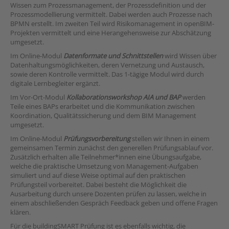
Wissen zum Prozessmanagement, der Prozessdefinition und der
Prozessmodellierung vermittelt. Dabei werden auch Prozesse nach
BPMN erstellt. Im zweiten Teil wird Risikomanagement in openBIM-
Projekten vermittelt und eine Herangehensweise zur Abschätzung
umgesetzt.
Im Online-Modul
Datenformate und Schnittstellen
wird Wissen über
Datenhaltungsmöglichkeiten, deren Vernetzung und Austausch,
sowie deren Kontrolle vermittelt. Das 1-tägige Modul wird durch
digitale Lernbegleiter ergänzt.
Im Vor-Ort-Modul
Kollaborationsworkshop AIA und BAP
werden
Teile eines BAPs erarbeitet und die Kommunikation zwischen
Koordination, Qualitätssicherung und dem BIM Management
umgesetzt.
Im Online-Modul
Prüfungsvorbereitung
stellen wir Ihnen in einem
gemeinsamen Termin zunächst den generellen Prüfungsablauf vor.
Zusätzlich erhalten alle Teilnehmer*innen eine Übungsaufgabe,
welche die praktische Umsetzung von Management-Aufgaben
simuliert und auf diese Weise optimal auf den praktischen
Prüfungsteil vorbereitet. Dabei besteht die Möglichkeit die
Ausarbeitung durch unsere Dozenten prüfen zu lassen, welche in
einem abschließenden Gespräch Feedback geben und offene Fragen
klären.
Für die buildingSMART Prüfung ist es ebenfalls wichtig, die