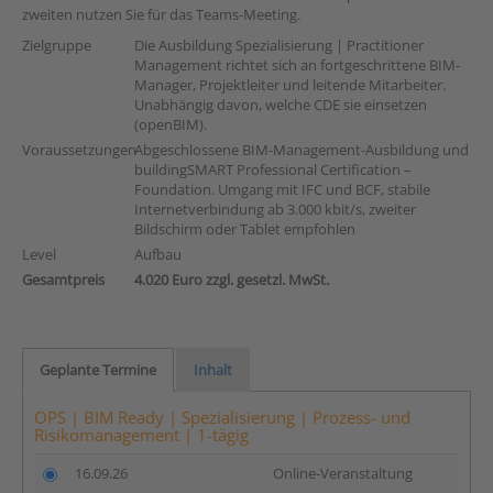
zweiten nutzen Sie für das Teams-Meeting.
Zielgruppe
Die Ausbildung Spezialisierung | Practitioner
Management richtet sich an fortgeschrittene BIM-
Manager, Projektleiter und leitende Mitarbeiter.
Unabhängig davon, welche CDE sie einsetzen
(openBIM).
Voraussetzungen
Abgeschlossene BIM-Management-Ausbildung und
buildingSMART Professional Certification –
Foundation. Umgang mit IFC und BCF, stabile
Internetverbindung ab 3.000 kbit/s, zweiter
Bildschirm oder Tablet empfohlen
Level
Aufbau
Gesamtpreis
4.020 Euro zzgl. gesetzl. MwSt.
Geplante Termine
Inhalt
OPS | BIM Ready | Spezialisierung | Prozess- und
Risikomanagement | 1-tägig
16.09.26
Online-Veranstaltung