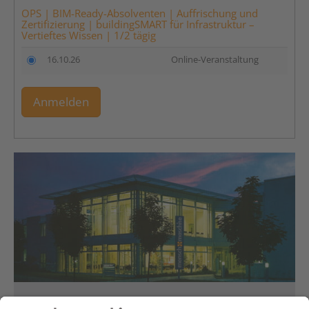
OPS | BIM-Ready-Absolventen | Auffrischung und
Zertifizierung | buildingSMART für Infrastruktur –
Vertieftes Wissen | 1/2 tägig
16.10.26
Online-Veranstaltung
Anmelden
Haben Sie Fragen?