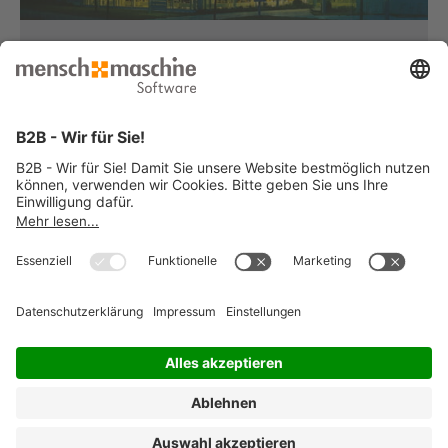
Haben Sie Fragen?
Dann rufen Sie uns an...
Infoline +49 8153 933 - 0
Montag bis Donnerstag
von 08:30 bis 12:00 Uhr
und 12:30 bis 17:00 Uhr
Freitag
von 08:30 bis 12:00 Uhr
und 12:30 bis 15:00 Uhr
... oder senden Sie uns Ihre Nachricht
»
© 2026 Mensch und Maschine -
Impressum
-
Datenschutz
-
Cookie
Consent Settings
-
AGB