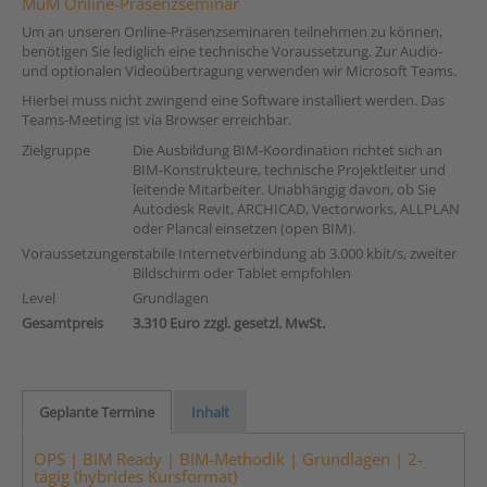
MuM Online-Präsenzseminar
Um an unseren Online-Präsenzseminaren teilnehmen zu können,
benötigen Sie lediglich eine technische Voraussetzung. Zur Audio-
und optionalen Videoübertragung verwenden wir Microsoft Teams.
Hierbei muss nicht zwingend eine Software installiert werden. Das
Teams-Meeting ist via Browser erreichbar.
Zielgruppe
Die Ausbildung BIM-Koordination richtet sich an
BIM-Konstrukteure, technische Projektleiter und
leitende Mitarbeiter. Unabhängig davon, ob Sie
Autodesk Revit, ARCHICAD, Vectorworks, ALLPLAN
oder Plancal einsetzen (open BIM).
Voraussetzungen
stabile Internetverbindung ab 3.000 kbit/s, zweiter
Bildschirm oder Tablet empfohlen
Level
Grundlagen
Gesamtpreis
3.310 Euro zzgl. gesetzl. MwSt.
Geplante Termine
Inhalt
OPS | BIM Ready | BIM-Methodik | Grundlagen | 2-
tägig (hybrides Kursformat)