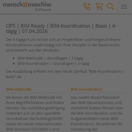
Togg
OPS | BIM Ready | BIM-Koordination | Basis | 4-
tägig | 07.04.2026
Der 4-tägige Kurs richtet sich an Projektleiter und fortgeschrittene
Konstrukteure, unabhängig von Ihrer Disziplin in der Baubranche
und besteht aus den Modulen:
BIM-Methodik | Grundlagen | 2-tägig
BIM-Koordination | Grundlagen | 2-tägig
Die Ausbildung schließt mit dem MuM-Zerfikat "BIM-Koordination |
Basis" ab.
BIM-Methodik
BIM-Koordination
Sie lernen die BIM-Methodik mit
Das zweite Modul fokussiert
ihren Begrifflichkeiten und Rollen
den BIM-Gesamtprozess und
kennen. Der Ausbildungslehrgang
vermittelt breites Wissen über
orientiert sich an den openBIM-
die BIM-Koordination und die
Grundsätzen der buildingSMART
Aufgabenfeldern eines BIM-
sowie am neuen internationalen
Koordinators. Sie erlernen die
BIM-Standard ISO19650-1 und
Umsetzung der