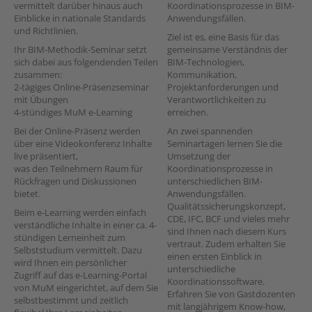
vermittelt darüber hinaus auch
Koordinationsprozesse in BIM-
Einblicke in nationale Standards
Anwendungsfällen.
und Richtlinien.
Ziel ist es, eine Basis für das
Ihr BIM-Methodik-Seminar setzt
gemeinsame Verständnis der
sich dabei aus folgendenden Teilen
BIM-Technologien,
zusammen:
Kommunikation,
2-tägiges Online-Präsenzseminar
Projektanforderungen und
mit Übungen
Verantwortlichkeiten zu
4-stündiges MuM e-Learning
erreichen.
Bei der Online-Präsenz werden
An zwei spannenden
über eine Videokonferenz Inhalte
Seminartagen lernen Sie die
live präsentiert,
Umsetzung der
was den Teilnehmern Raum für
Koordinationsprozesse in
Rückfragen und Diskussionen
unterschiedlichen BIM-
bietet.
Anwendungsfällen.
Qualitätssicherungskonzept,
Beim e-Learning werden einfach
CDE, IFC, BCF und vieles mehr
verständliche Inhalte in einer ca. 4-
sind Ihnen nach diesem Kurs
stündigen Lerneinheit zum
vertraut. Zudem erhalten Sie
Selbststudium vermittelt. Dazu
einen ersten Einblick in
wird Ihnen ein persönlicher
unterschiedliche
Zugriff auf das e-Learning-Portal
Koordinationssoftware.
von MuM eingerichtet, auf dem Sie
Erfahren Sie von Gastdozenten
selbstbestimmt und zeitlich
mit langjährigem Know-how,