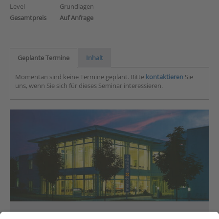
Level
Grundlagen
Gesamtpreis
Auf Anfrage
Geplante Termine
Inhalt
Momentan sind keine Termine geplant. Bitte
kontaktieren
Sie
uns, wenn Sie sich für dieses Seminar interessieren.