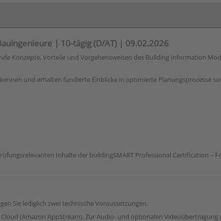
auingenieure | 10-tägig (D/AT) | 09.02.2026
de Konzepte, Vorteile und Vorgehensweisen des Building Information Modelin
kennen und erhalten fundierte Einblicke in optimierte Planungsprozesse sow
üfungsrelevanten Inhalte der buildingSMART Professional Certification – 
n Sie lediglich zwei technische Voraussetzungen.
AWS Cloud (Amazon AppStream). Zur Audio- und optionalen Videoübertragung