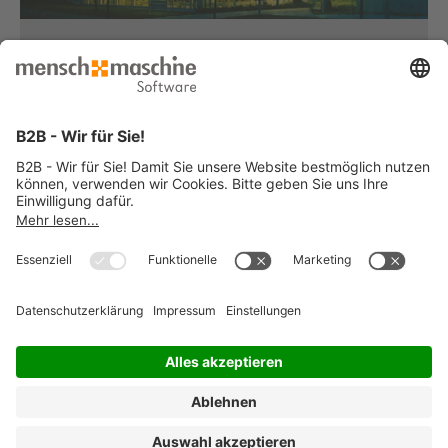
Haben Sie Fragen?
Dann rufen Sie uns an...
Infoline +49 8153 933 - 0
Montag bis Donnerstag
von 08:30 bis 12:00 Uhr
und 12:30 bis 17:00 Uhr
Freitag
von 08:30 bis 12:00 Uhr
und 12:30 bis 15:00 Uhr
... oder senden Sie uns Ihre Nachricht
»
© 2026 Mensch und Maschine -
Impressum
-
Datenschutz
-
Cookie
Consent Settings
-
AGB