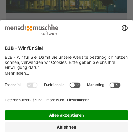
Haben Sie Fragen?
Dann rufen Sie uns an...
Infoline +49 8153 933 - 0
Montag bis Donnerstag
von 08:30 bis 12:00 Uhr
und 12:30 bis 17:00 Uhr
Freitag
von 08:30 bis 12:00 Uhr
und 12:30 bis 15:00 Uhr
... oder senden Sie uns Ihre Nachricht
»
© 2026 Mensch und Maschine -
Impressum
-
Datenschutz
-
Cookie
Consent Settings
-
AGB