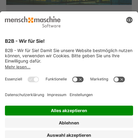
Haben Sie Fragen?
Dann rufen Sie uns an...
Infoline +49 8153 933 - 0
Montag bis Donnerstag
von 08:30 bis 12:00 Uhr
und 12:30 bis 17:00 Uhr
Freitag
von 08:30 bis 12:00 Uhr
und 12:30 bis 15:00 Uhr
... oder senden Sie uns Ihre Nachricht
»
© 2026 Mensch und Maschine -
Impressum
-
Datenschutz
-
Cookie
Consent Settings
-
AGB