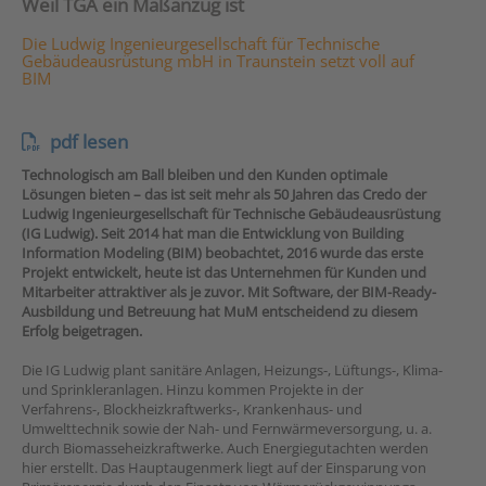
Weil TGA ein Maßanzug ist
Die Ludwig Ingenieurgesellschaft für Technische
Gebäudeausrüstung mbH in Traunstein setzt voll auf
BIM
pdf lesen
Technologisch am Ball bleiben und den Kunden optimale
Lösungen bieten – das ist seit mehr als 50 Jahren das Credo der
Ludwig Ingenieurgesellschaft für Technische Gebäudeausrüstung
(IG Ludwig). Seit 2014 hat man die Entwicklung von Building
Information Modeling (BIM) beobachtet, 2016 wurde das erste
Projekt entwickelt, heute ist das Unternehmen für Kunden und
Mitarbeiter attraktiver als je zuvor. Mit Software, der BIM-Ready-
Ausbildung und Betreuung hat MuM entscheidend zu diesem
Erfolg beigetragen.
Die IG Ludwig plant sanitäre Anlagen, Heizungs-, Lüftungs-, Klima-
und Sprinkleranlagen. Hinzu kommen Projekte in der
Verfahrens-, Blockheizkraftwerks-, Krankenhaus- und
Umwelttechnik sowie der Nah- und Fernwärmeversorgung, u. a.
durch Biomasseheizkraftwerke. Auch Energiegutachten werden
hier erstellt. Das Hauptaugenmerk liegt auf der Einsparung von