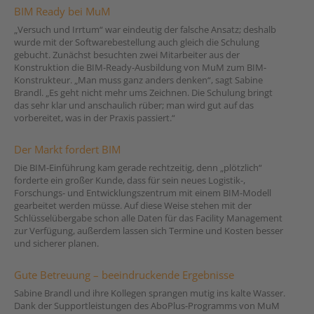
BIM Ready bei MuM
„Versuch und Irrtum“ war eindeutig der falsche Ansatz; deshalb
wurde mit der Softwarebestellung auch gleich die Schulung
gebucht. Zunächst besuchten zwei Mitarbeiter aus der
Konstruktion die BIM-Ready-Ausbildung von MuM zum BIM-
Konstrukteur. „Man muss ganz anders denken“, sagt Sabine
Brandl. „Es geht nicht mehr ums Zeichnen. Die Schulung bringt
das sehr klar und anschaulich rüber; man wird gut auf das
vorbereitet, was in der Praxis passiert.“
Der Markt fordert BIM
Die BIM-Einführung kam gerade rechtzeitig, denn „plötzlich“
forderte ein großer Kunde, dass für sein neues Logistik-,
Forschungs- und Entwicklungszentrum mit einem BIM-Modell
gearbeitet werden müsse. Auf diese Weise stehen mit der
Schlüsselübergabe schon alle Daten für das Facility Management
zur Verfügung, außerdem lassen sich Termine und Kosten besser
und sicherer planen.
Gute Betreuung – beeindruckende Ergebnisse
Sabine Brandl und ihre Kollegen sprangen mutig ins kalte Wasser.
Dank der Supportleistungen des AboPlus-Programms von MuM