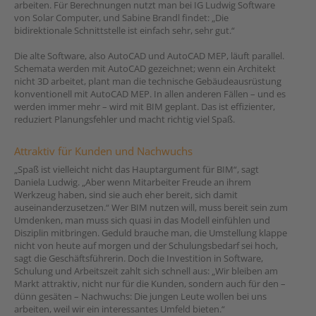
arbeiten. Für Berechnungen nutzt man bei IG Ludwig Software
von Solar Computer, und Sabine Brandl findet: „Die
bidirektionale Schnittstelle ist einfach sehr, sehr gut.“
Die alte Software, also AutoCAD und AutoCAD MEP, läuft parallel.
Schemata werden mit AutoCAD gezeichnet; wenn ein Architekt
nicht 3D arbeitet, plant man die technische Gebäudeausrüstung
konventionell mit AutoCAD MEP. In allen anderen Fällen – und es
werden immer mehr – wird mit BIM geplant. Das ist effizienter,
reduziert Planungsfehler und macht richtig viel Spaß.
Attraktiv für Kunden und Nachwuchs
„Spaß ist vielleicht nicht das Hauptargument für BIM“, sagt
Daniela Ludwig. „Aber wenn Mitarbeiter Freude an ihrem
Werkzeug haben, sind sie auch eher bereit, sich damit
auseinanderzusetzen.“ Wer BIM nutzen will, muss bereit sein zum
Umdenken, man muss sich quasi in das Modell einfühlen und
Disziplin mitbringen. Geduld brauche man, die Umstellung klappe
nicht von heute auf morgen und der Schulungsbedarf sei hoch,
sagt die Geschäftsführerin. Doch die Investition in Software,
Schulung und Arbeitszeit zahlt sich schnell aus: „Wir bleiben am
Markt attraktiv, nicht nur für die Kunden, sondern auch für den –
dünn gesäten – Nachwuchs: Die jungen Leute wollen bei uns
arbeiten, weil wir ein interessantes Umfeld bieten.“