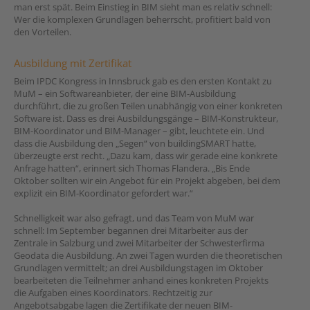
man erst spät. Beim Einstieg in BIM sieht man es relativ schnell:
Wer die komplexen Grundlagen beherrscht, profitiert bald von
den Vorteilen.
Ausbildung mit Zertifikat
Beim IPDC Kongress in Innsbruck gab es den ersten Kontakt zu
MuM – ein Softwareanbieter, der eine BIM-Ausbildung
durchführt, die zu großen Teilen unabhängig von einer konkreten
Software ist. Dass es drei Ausbildungsgänge – BIM-Konstrukteur,
BIM-Koordinator und BIM-Manager – gibt, leuchtete ein. Und
dass die Ausbildung den „Segen“ von buildingSMART hatte,
überzeugte erst recht. „Dazu kam, dass wir gerade eine konkrete
Anfrage hatten“, erinnert sich Thomas Flandera. „Bis Ende
Oktober sollten wir ein Angebot für ein Projekt abgeben, bei dem
explizit ein BIM-Koordinator gefordert war.“
Schnelligkeit war also gefragt, und das Team von MuM war
schnell: Im September begannen drei Mitarbeiter aus der
Zentrale in Salzburg und zwei Mitarbeiter der Schwesterfirma
Geodata die Ausbildung. An zwei Tagen wurden die theoretischen
Grundlagen vermittelt; an drei Ausbildungstagen im Oktober
bearbeiteten die Teilnehmer anhand eines konkreten Projekts
die Aufgaben eines Koordinators. Rechtzeitig zur
Angebotsabgabe lagen die Zertifikate der neuen BIM-