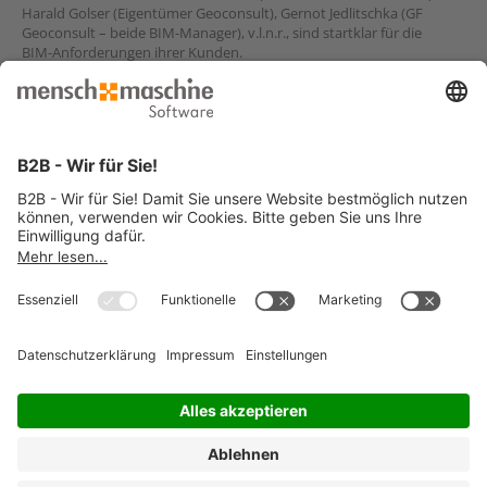
Harald Golser (Eigentümer Geoconsult), Gernot Jedlitschka (GF
Geoconsult – beide BIM-Manager), v.l.n.r., sind startklar für die
BIM-Anforderungen ihrer Kunden.
Sie haben ähnliche Anforderungen und suchen eine Lösung?
Jetzt Kontakt aufnehmen
© 2026 Mensch und Maschine -
Impressum
-
Datenschutz
-
Cookie
Consent Settings
-
AGB