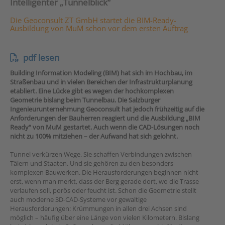
Intelligenter „Tunnelblick“
Die Geoconsult ZT GmbH startet die BIM-Ready-
Ausbildung von MuM schon vor dem ersten Auftrag
pdf lesen
Building Information Modeling (BIM) hat sich im Hochbau, im
Straßenbau und in vielen Bereichen der Infrastrukturplanung
etabliert. Eine Lücke gibt es wegen der hochkomplexen
Geometrie bislang beim Tunnelbau. Die Salzburger
Ingenieurunternehmung Geoconsult hat jedoch frühzeitig auf die
Anforderungen der Bauherren reagiert und die Ausbildung „BIM
Ready“ von MuM gestartet. Auch wenn die CAD-Lösungen noch
nicht zu 100% mitziehen – der Aufwand hat sich gelohnt.
Tunnel verkürzen Wege. Sie schaffen Verbindungen zwischen
Tälern und Staaten. Und sie gehören zu den besonders
komplexen Bauwerken. Die Herausforderungen beginnen nicht
erst, wenn man merkt, dass der Berg gerade dort, wo die Trasse
verlaufen soll, porös oder feucht ist. Schon die Geometrie stellt
auch moderne 3D-CAD-Systeme vor gewaltige
Herausforderungen: Krümmungen in allen drei Achsen sind
möglich – häufig über eine Länge von vielen Kilometern. Bislang