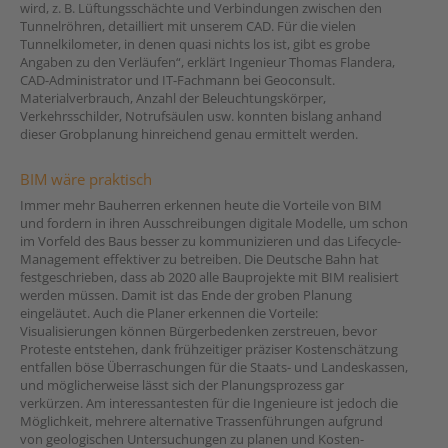
wird, z. B. Lüftungsschächte und Verbindungen zwischen den
Tunnelröhren, detailliert mit unserem CAD. Für die vielen
Tunnelkilometer, in denen quasi nichts los ist, gibt es grobe
Angaben zu den Verläufen“, erklärt Ingenieur Thomas Flandera,
CAD-Administrator und IT-Fachmann bei Geoconsult.
Materialverbrauch, Anzahl der Beleuchtungskörper,
Verkehrsschilder, Notrufsäulen usw. konnten bislang anhand
dieser Grobplanung hinreichend genau ermittelt werden.
BIM wäre praktisch
Immer mehr Bauherren erkennen heute die Vorteile von BIM
und fordern in ihren Ausschreibungen digitale Modelle, um schon
im Vorfeld des Baus besser zu kommunizieren und das Lifecycle-
Management effektiver zu betreiben. Die Deutsche Bahn hat
festgeschrieben, dass ab 2020 alle Bauprojekte mit BIM realisiert
werden müssen. Damit ist das Ende der groben Planung
eingeläutet. Auch die Planer erkennen die Vorteile:
Visualisierungen können Bürgerbedenken zerstreuen, bevor
Proteste entstehen, dank frühzeitiger präziser Kostenschätzung
entfallen böse Überraschungen für die Staats- und Landeskassen,
und möglicherweise lässt sich der Planungsprozess gar
verkürzen. Am interessantesten für die Ingenieure ist jedoch die
Möglichkeit, mehrere alternative Trassenführungen aufgrund
von geologischen Untersuchungen zu planen und Kosten-