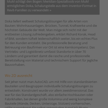
MuM schlägt den Bogen: Meridian-Spezialtools von MuM
ermöglichen Doka, Schalungsteile aus dem Inventor-Format in
Revit-Familien zu verwandeln »
Doka liefert weltweit Schalungslösungen für alle Arten von
Bauten: Wohnhausanlagen, Brücken, Tunnel, Kraftwerke und die
höchsten Gebäude der Welt. Man möge sich nicht mit der
erstbesten Lösung zufriedengeben, erklärt Richard Korak, Head
of BIM, sondern tüftelt leidenschaftlich weiter, bis ein echtes Plus
für den Kunden entsteht. Die professionelle Beratung und
Betreuung von Baufirmen vor Ort ist eine Kernkompetenz. Das
Vertriebs- und Logistiknetz umfasst Standorte in über 70
Ländern und garantiert damit die rasche und professionelle
Bereitstellung von Material und technischem Support für jegliche
Bauvorhaben.
Wo 2D ausreicht
Seit jeher nutzt man AutoCAD, um mit Hilfe von standardisierten
Bauteilen und Baugruppen individuelle Schalungslösungen zu
entwickeln. Konstruiert wurde vor allem zweidimensional. Das
war für das Standardgeschäft, also einfache Hochbauten oder
Fabrikhallen, bei denen große Volumina und wenig komplexe
Bauteile (Wände, Decken, Unterzüge, Stützen) vorherrschen,
völlig ausreichend. Ein selbst entwickeltes AutoCAD-PlugIn –