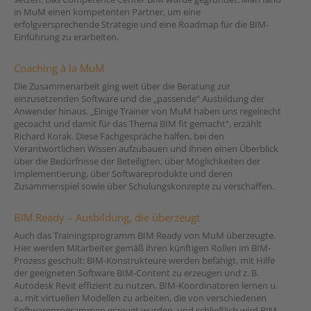
in MuM einen kompetenten Partner, um eine
erfolgversprechende Strategie und eine Roadmap für die BIM-
Einführung zu erarbeiten.
Coaching à la MuM
Die Zusammenarbeit ging weit über die Beratung zur
einzusetzenden Software und die „passende“ Ausbildung der
Anwender hinaus. „Einige Trainer von MuM haben uns regelrecht
gecoacht und damit für das Thema BIM fit gemacht“, erzählt
Richard Korak. Diese Fachgespräche halfen, bei den
Verantwortlichen Wissen aufzubauen und ihnen einen Überblick
über die Bedürfnisse der Beteiligten, über Möglichkeiten der
Implementierung, über Softwareprodukte und deren
Zusammenspiel sowie über Schulungskonzepte zu verschaffen.
BIM Ready – Ausbildung, die überzeugt
Auch das Trainingsprogramm BIM Ready von MuM überzeugte.
Hier werden Mitarbeiter gemäß ihren künftigen Rollen im BIM-
Prozess geschult: BIM-Konstrukteure werden befähigt, mit Hilfe
der geeigneten Software BIM-Content zu erzeugen und z. B.
Autodesk Revit effizient zu nutzen. BIM-Koordinatoren lernen u.
a., mit virtuellen Modellen zu arbeiten, die von verschiedenen
Softwareprogrammen erzeugt wurden, und schließlich wird BIM-