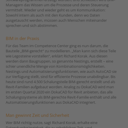
Managern das Wissen um die Prozesse und deren Steuerung
vermittelt. Wieder und wieder geht es um Kommunikation:
Sowohl intern als auch mit den Kunden, denn wo Daten
ausgetauscht werden, müssen auch Menschen miteinander
sprechen und sich abstimmen.
BIM in der Praxis
Für das Team im Competence Center ging es nun darum, die
Bauteile „BIM-gerecht“ zu modellieren. „Man kann sich diese Teile
wie Legosteine vorstellen“, erklärt Richard Korak. Aus diesen
werden dann Baugruppen, so genannte Nestings, erstellt – eine
schier unendliche Menge von Kombinationsmöglichkeiten.
Nestings und Automatisierungsfunktionen, wie auch AutoCAD sie
zur Verfügung stellt, sind für effiziente Prozesse unabdingbar. Bis
heute sind rund 4.500 Schalungsteile BIM-gerecht erstellt und als
Revit-Familien aufgebaut worden. Analog zu DokaCAD wird man
im ersten Quartal 2020 ein DokaCAD for Revit anbieten, das alle
Schalungssysteme als BIM-gerechte Revit-Familie enthält und alle
Automatisierungsfunktionen aus DokaCAD integriert.
Man gewinnt Zeit und Sicherheit
Wer BIM richtig nutze, sagt Richard Korak, erhalte eine
Datendurchgängigkeit, die zu erheblichen Zeit- und