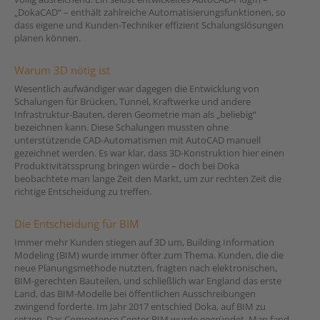
„DokaCAD“ – enthält zahlreiche Automatisierungsfunktionen, so
dass eigene und Kunden-Techniker effizient Schalungslösungen
planen können.
Warum 3D nötig ist
Wesentlich aufwändiger war dagegen die Entwicklung von
Schalungen für Brücken, Tunnel, Kraftwerke und andere
Infrastruktur-Bauten, deren Geometrie man als „beliebig“
bezeichnen kann. Diese Schalungen mussten ohne
unterstützende CAD-Automatismen mit AutoCAD manuell
gezeichnet werden. Es war klar, dass 3D-Konstruktion hier einen
Produktivitätssprung bringen würde – doch bei Doka
beobachtete man lange Zeit den Markt, um zur rechten Zeit die
richtige Entscheidung zu treffen.
Die Entscheidung für BIM
Immer mehr Kunden stiegen auf 3D um, Building Information
Modeling (BIM) wurde immer öfter zum Thema. Kunden, die die
neue Planungsmethode nutzten, fragten nach elektronischen,
BIM-gerechten Bauteilen, und schließlich war England das erste
Land, das BIM-Modelle bei öffentlichen Ausschreibungen
zwingend forderte. Im Jahr 2017 entschied Doka, auf BIM zu
setzen. Das Competence Center BIM wurde gegründet. Man fand