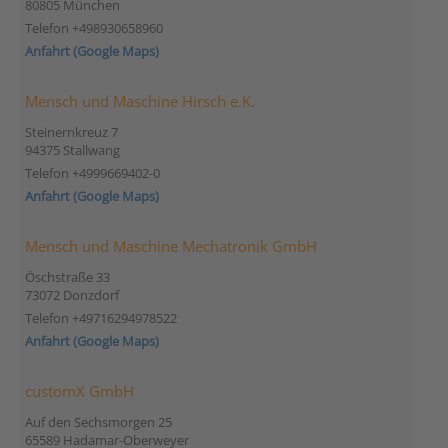
80805 München
Telefon +498930658960
Anfahrt (Google Maps)
Mensch und Maschine Hirsch e.K.
Steinernkreuz 7
94375 Stallwang
Telefon +4999669402-0
Anfahrt (Google Maps)
Mensch und Maschine Mechatronik GmbH
Öschstraße 33
73072 Donzdorf
Telefon +49716294978522
Anfahrt (Google Maps)
customX GmbH
Auf den Sechsmorgen 25
65589 Hadamar-Oberweyer