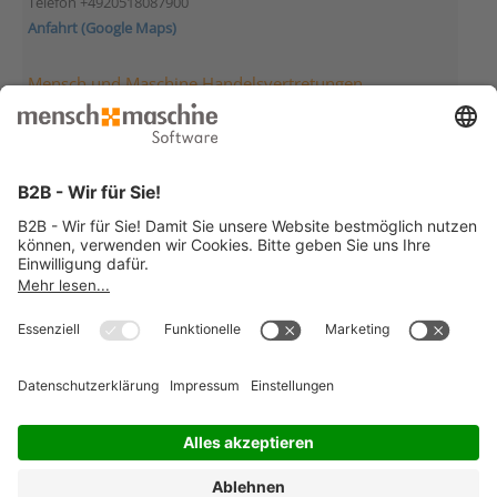
Telefon +4920518087900
Anfahrt (Google Maps)
Mensch und Maschine Handelsvertretungen
Mensch und Maschine Deutschland
Handelsvertretung Berlin
Morgensternstraße 23
12207 Berlin
Telefon +49307895980
Anfahrt (Google Maps)
Mensch und Maschine Deutschland
Handelsvertretung Hockenheim
Wilhelm-Maybach-Str. 13
68766 Hockenheim
Telefon +4962052923874
Anfahrt (Google Maps)
© 2026 Mensch und Maschine -
Impressum
-
Datenschutz
-
Cookie
Consent Settings
-
AGB