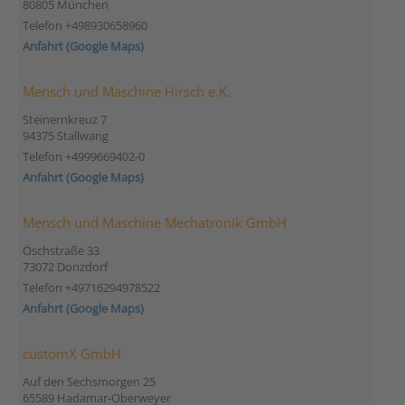
80805 München
Telefon +498930658960
Anfahrt (Google Maps)
Mensch und Maschine Hirsch e.K.
Steinernkreuz 7
94375 Stallwang
Telefon +4999669402-0
Anfahrt (Google Maps)
Mensch und Maschine Mechatronik GmbH
Öschstraße 33
73072 Donzdorf
Telefon +49716294978522
Anfahrt (Google Maps)
customX GmbH
Auf den Sechsmorgen 25
65589 Hadamar-Oberweyer