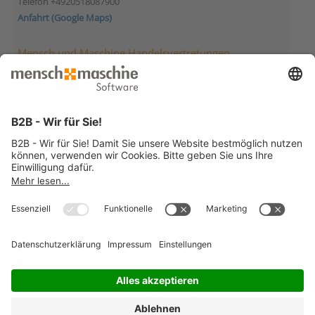
Telefon +4920518087900
Anfahrt (Google Maps)
Mensch und Maschine Handelsvertretungen
Mensch und Maschine Deutschland
Handelsvertretung Berlin
Morgensternstraße 23
12207 Berlin
Telefon +49307895980
Anfahrt (Google Maps)
Mensch und Maschine Deutschland
Handelsvertretung Hockenheim
Wilhelm-Maybach-Str. 13
68766 Hockenheim
Telefon +4962052923874
Anfahrt (Google Maps)
© 2026 Mensch und Maschine -
Impressum
-
Datenschutz
-
Cookie
Consent Settings
-
AGB