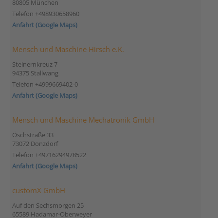
80805 München
Telefon +498930658960
Anfahrt (Google Maps)
Mensch und Maschine Hirsch e.K.
Steinernkreuz 7
94375 Stallwang
Telefon +4999669402-0
Anfahrt (Google Maps)
Mensch und Maschine Mechatronik GmbH
Öschstraße 33
73072 Donzdorf
Telefon +49716294978522
Anfahrt (Google Maps)
customX GmbH
Auf den Sechsmorgen 25
65589 Hadamar-Oberweyer