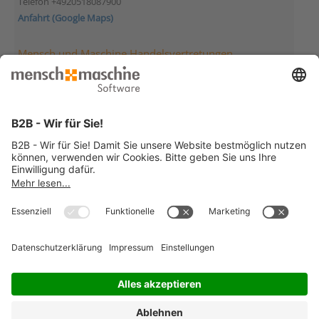
Telefon +4920518087900
Anfahrt (Google Maps)
Mensch und Maschine Handelsvertretungen
Mensch und Maschine Deutschland
Handelsvertretung Berlin
Morgensternstraße 23
12207 Berlin
Telefon +49307895980
Anfahrt (Google Maps)
Mensch und Maschine Deutschland
Handelsvertretung Hockenheim
Wilhelm-Maybach-Str. 13
68766 Hockenheim
Telefon +4962052923874
Anfahrt (Google Maps)
© 2026 Mensch und Maschine -
Impressum
-
Datenschutz
-
Cookie
Consent Settings
-
AGB