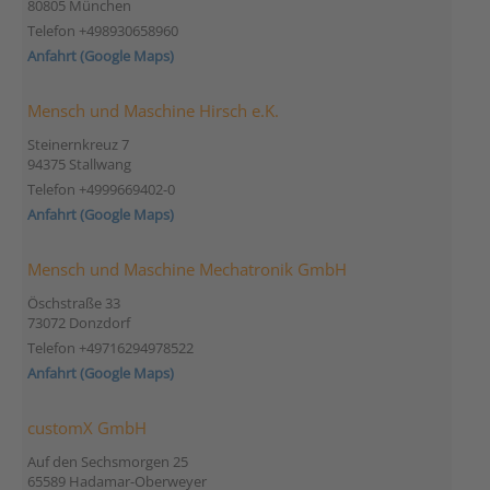
80805 München
Telefon +498930658960
Anfahrt (Google Maps)
Mensch und Maschine Hirsch e.K.
Steinernkreuz 7
94375 Stallwang
Telefon +4999669402-0
Anfahrt (Google Maps)
Mensch und Maschine Mechatronik GmbH
Öschstraße 33
73072 Donzdorf
Telefon +49716294978522
Anfahrt (Google Maps)
customX GmbH
Auf den Sechsmorgen 25
65589 Hadamar-Oberweyer