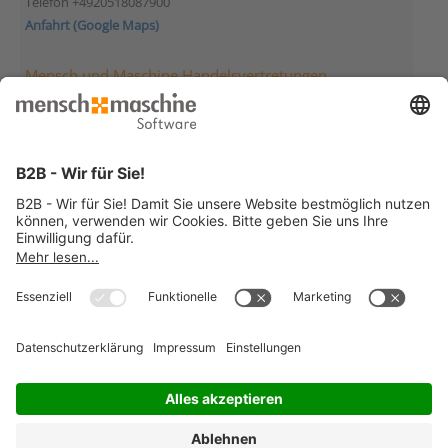
Telefon +4920518087900
Anfahrt (Google Maps)
Mensch und Maschine Handelsvertretungen
Mensch und Maschine Deutschland
Handelsvertretung Berlin
Morgensternstraße 23
12207 Berlin
Telefon +49307895980
Anfahrt (Google Maps)
Mensch und Maschine Deutschland
Handelsvertretung Hockenheim
Wilhelm-Maybach-Str. 13
68766 Hockenheim
Telefon +4962052923874
Anfahrt (Google Maps)
© 2026 Mensch und Maschine -
Impressum
-
Datenschutz
-
Cookie
Consent Settings
-
AGB