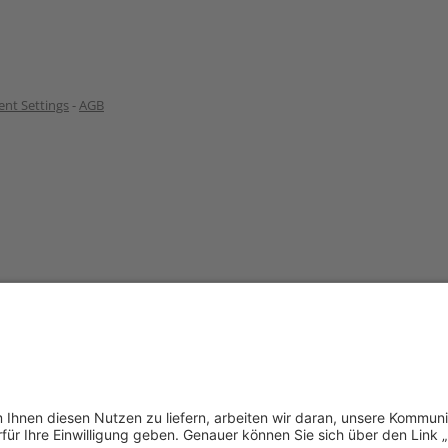
nt Settings
-
AGB