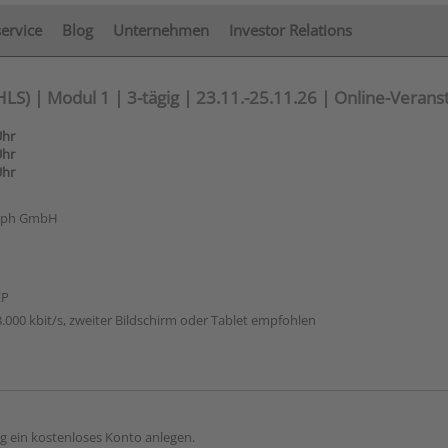
service
Blog
Unternehmen
Investor Relations
S) | Modul 1 | 3-tägig | 23.11.-25.11.26 | Online-Verans
Uhr
Uhr
Uhr
raph GmbH
EP
.000 kbit/s, zweiter Bildschirm oder Tablet empfohlen
g ein kostenloses Konto anlegen.