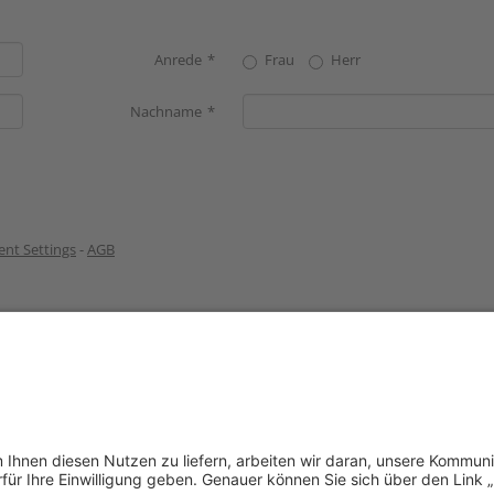
Anrede
Frau
Herr
Nachname
nt Settings
-
AGB