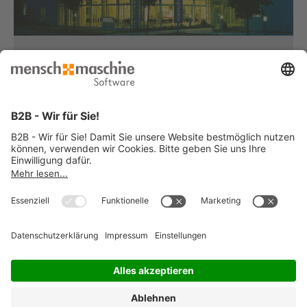
Haben Sie Fragen?
Dann rufen Sie uns an...
Infoline +49 8153 933 - 0
Montag bis Donnerstag
von 08:30 bis 12:00 Uhr
und 12:30 bis 17:00 Uhr
Freitag
von 08:30 bis 12:00 Uhr
und 12:30 bis 15:00 Uhr
... oder senden Sie uns Ihre Nachricht
»
© 2026 Mensch und Maschine -
Impressum
-
Datenschutz
-
Cookie
Consent Settings
-
AGB