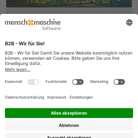
Haben Sie Fragen?
Dann rufen Sie uns an...
Infoline +49 8153 933 - 0
Montag bis Donnerstag
von 08:30 bis 12:00 Uhr
und 12:30 bis 17:00 Uhr
Freitag
von 08:30 bis 12:00 Uhr
und 12:30 bis 15:00 Uhr
... oder senden Sie uns Ihre Nachricht
»
© 2026 Mensch und Maschine -
Impressum
-
Datenschutz
-
Cookie
Consent Settings
-
AGB