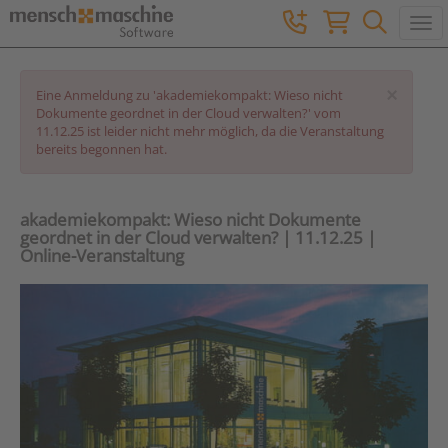
Togg
×
Eine Anmeldung zu 'akademiekompakt: Wieso nicht
Dokumente geordnet in der Cloud verwalten?' vom
11.12.25 ist leider nicht mehr möglich, da die Veranstaltung
bereits begonnen hat.
akademiekompakt: Wieso nicht Dokumente
geordnet in der Cloud verwalten? | 11.12.25 |
Online-Veranstaltung