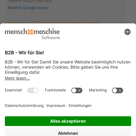
Telefon +4920518087900
Anfahrt (Google Maps)
Mensch und Maschine Handelsvertretungen
Mensch und Maschine Deutschland
Handelsvertretung Berlin
Morgensternstraße 23
12207 Berlin
Telefon +49307895980
Anfahrt (Google Maps)
Mensch und Maschine Deutschland
Handelsvertretung Hockenheim
Wilhelm-Maybach-Str. 13
68766 Hockenheim
Telefon +4962052923874
Anfahrt (Google Maps)
© 2026 Mensch und Maschine -
Impressum
-
Datenschutz
-
Cookie
Consent Settings
-
AGB