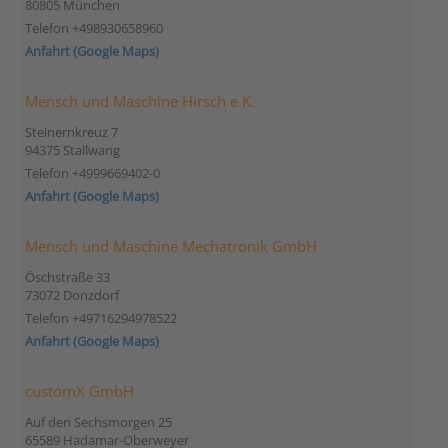
80805 München
Telefon +498930658960
Anfahrt (Google Maps)
Mensch und Maschine Hirsch e.K.
Steinernkreuz 7
94375 Stallwang
Telefon +4999669402-0
Anfahrt (Google Maps)
Mensch und Maschine Mechatronik GmbH
Öschstraße 33
73072 Donzdorf
Telefon +49716294978522
Anfahrt (Google Maps)
customX GmbH
Auf den Sechsmorgen 25
65589 Hadamar-Oberweyer