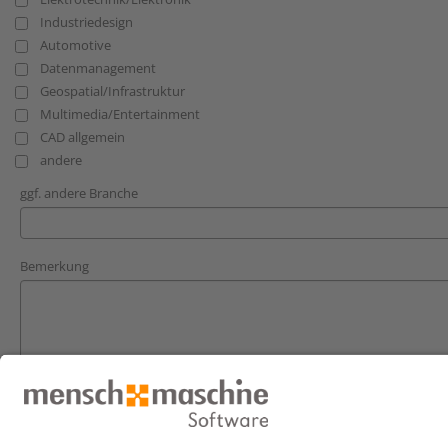
Industriedesign
Automotive
Datenmanagement
Geospatial/Infrastruktur
Multimedia/Entertainment
CAD allgemein
andere
ggf. andere Branche
Bemerkung
Hiermit willige ich ein, dass mich die Mensch und Maschine Deuts
zu Produkten, Dienstleistungen sowie Veranstaltungen kontaktiert. 
meine Einwilligung per E-Mail an
info@mum.de
zu widerrufen. Die 